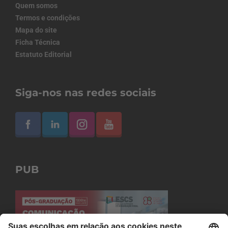
Quem somos
Termos e condições
Mapa do site
Ficha Técnica
Estatuto Editorial
Siga-nos nas redes sociais
PUB