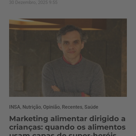
30 Dezembro, 2025 9:55
INSA
,
Nutrição
,
Opinião
,
Recentes
,
Saúde
Marketing alimentar dirigido a
crianças: quando os alimentos
usam capas de super-heróis