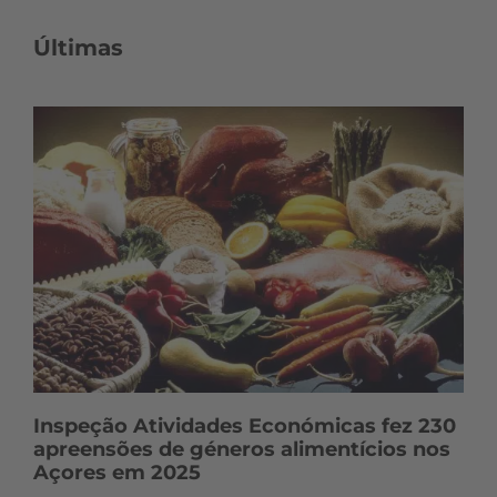
c
o
Últimas
n
t
e
ú
d
o
s
Inspeção Atividades Económicas fez 230
apreensões de géneros alimentícios nos
Açores em 2025