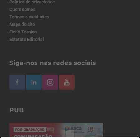
Política de privacidade
Quem somos
Termos e condições
Mapa do site
Ficha Técnica
Estatuto Editorial
Siga-nos nas redes sociais
PUB