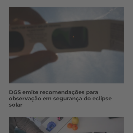
n
t
e
ú
d
o
s
DGS emite recomendações para
observação em segurança do eclipse
solar