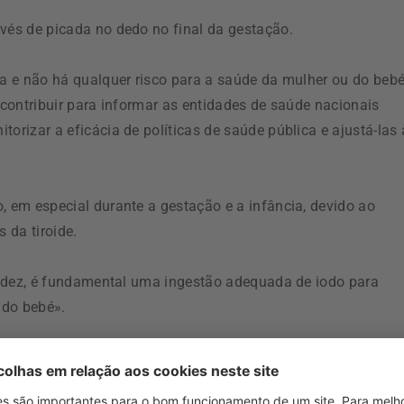
avés de picada no dedo no final da gestação.
ia e não há qualquer risco para a saúde da mulher ou do beb
 contribuir para informar as entidades de saúde nacionais
orizar a eficácia de políticas de saúde pública e ajustá-las 
, em especial durante a gestação e a infância, devido ao
da tiroide.
avidez, é fundamental uma ingestão adequada de iodo para
 do bebé».
r obtido através de fontes externas, nomeadamente da
s de iodo estão, por exemplo, o marisco, a sardinha, o salmã