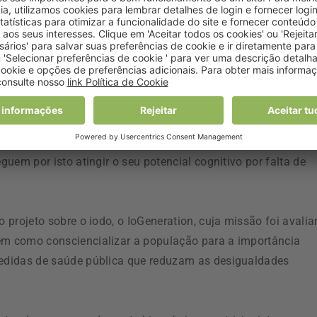
GS) publicou uma orientação técnica na qual recomenda a
ão, grávidas e em amamentação exclusiva.
prescrição médica de iodeto de potássio, na dosagem de 150
ação alimentar de forma a incluir na dieta da grávida fontes
ocesso de desenvolvimento e maturação do sistema nervoso
guem por isto atingir o seu potencial cognitivo por falta de
o projeto sobre o iodo, o IoGeneration, cuja missão foi avalia
bem como consciencializar a população para a importância
 medidas de saúde pública que reduzam as desigualdades