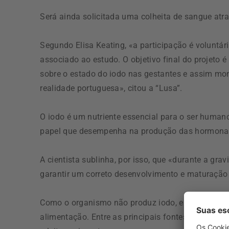
Será ainda solicitada uma colheita de sangue atr
Segundo Elisa Keating, «a participação é voluntár
associado ao estudo. O objetivo final do projeto é
sobre o estado do iodo nas gestantes e assim monit
realidade portuguesa», citou a “Lusa”.
O iodo é um nutriente essencial para o ser humano
papel que desempenha na produção das hormonas 
A cientista sublinha, por isso, que «durante a gr
garantir um correto desenvolvimento e maturação
Como o organismo não produz iodo, ele tem de se
alimentação. Entre as principais fontes alimentare