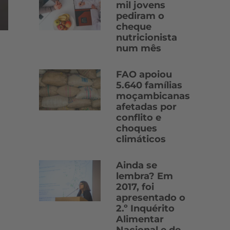
mil jovens
pediram o
cheque
nutricionista
num mês
FAO apoiou
5.640 famílias
moçambicanas
afetadas por
conflito e
choques
climáticos
Ainda se
lembra? Em
2017, foi
apresentado o
2.º Inquérito
Alimentar