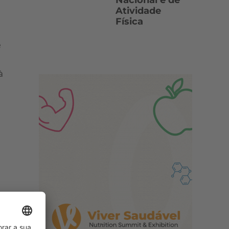
Nacional e de
Atividade
Física
é
à
o,