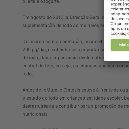
o leite e o iogurte.
Em agosto de 2013, a Direcção-Geral da Saúde (D
suplementação de iodo às mulheres em preconceç
De acordo com a orientação, aconselha-se a uma 
200 µg/dia, e sublinha-se a importância para educ
de iodo, dada importância deste nutriente no pr
central do feto, ou seja, as crianças que não conse
iodo.
Antes do IoMum, o Cintesis esteve à frente de outr
o estado do iodo em crianças em idade escolar, 
deste nutriente e contribuir para a promoção de
nutricionais.