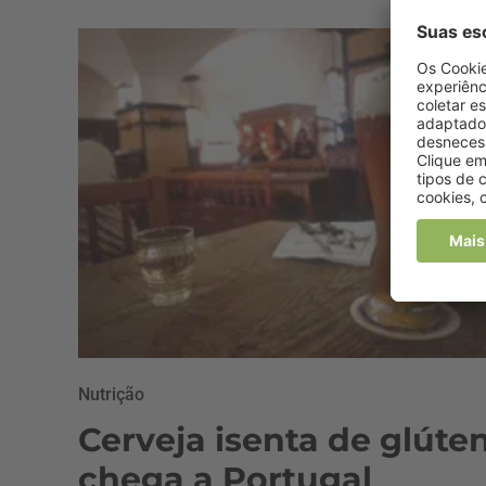
Nutrição
Cerveja isenta de glúte
chega a Portugal