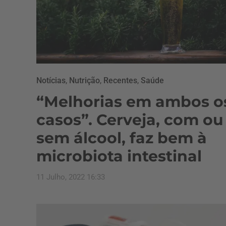
Notícias
,
Nutrição
,
Recentes
,
Saúde
“Melhorias em ambos o
casos”. Cerveja, com ou
sem álcool, faz bem à
microbiota intestinal
11 Julho, 2022 16:33