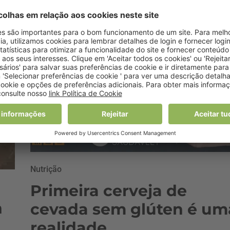
Nutrição
Primeira cerveja de
n
cevada sem glúten é um
realidade