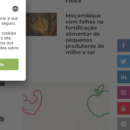
Física
Moçambique
com falhas na
fortificação
alimentar de
pequenos
produtores de
milho e sal
a