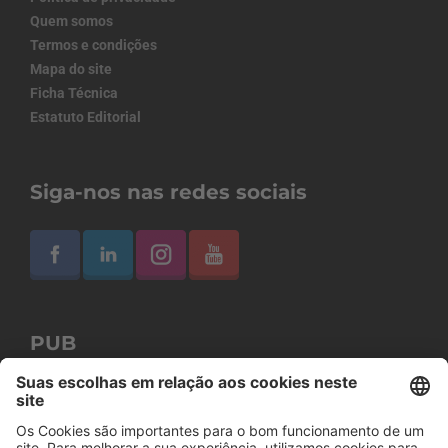
Quem somos
Termos e condições
Mapa do site
Ficha Técnica
Estatuto Editorial
Siga-nos nas redes sociais
PUB