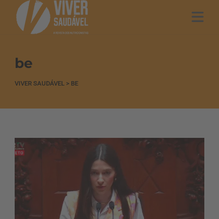
be
VIVER SAUDÁVEL
>
BE