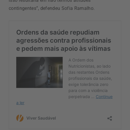
isso resultaria em não termos atitudes
contingentes”, defendeu Sofia Ramalho.