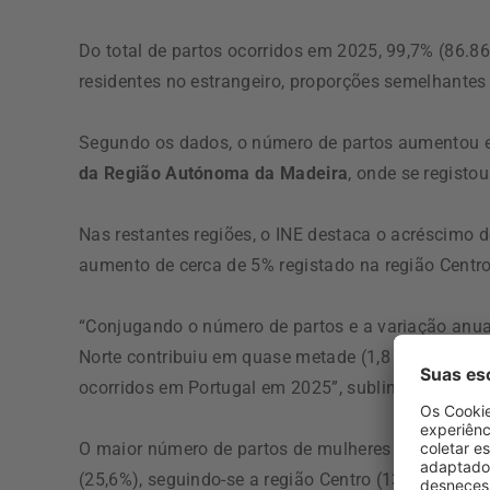
Do total de partos ocorridos em 2025, 99,7% (86.8
residentes no estrangeiro, proporções semelhantes
Segundo os dados, o número de partos aumentou em
da Região Autónoma da Madeira
, onde se registo
Nas restantes regiões, o INE destaca o acréscimo
aumento de cerca de 5% registado na região Centr
“Conjugando o número de partos e a variação anual 
Norte contribuiu em quase metade (1,8 pontos per
ocorridos em Portugal em 2025”, sublinha.
O maior número de partos de mulheres residentes n
(25,6%), seguindo-se a região Centro (13,7%), a Pen