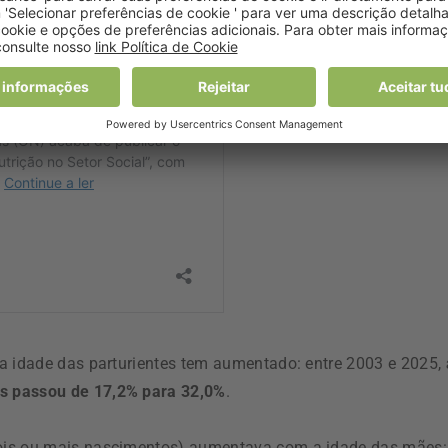
 a idade das parturientes tem aumentado: entre 2003 e 2025,
s passou de 17,2% para 32,0%
.
ois ou mais nascimentos) aumentava com a idade das mães: