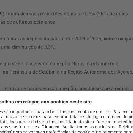
69) foram de mães residentes no país e 0,3% (261) de mães
 às dos últimos dois anos.
 todas as regiões do país, entre 2024 e 2025,
com exceção
u uma diminuição de 3,3%.
 de quase 6% observado na região Norte, mas também o
o, na Península de Setúbal e na Região Autónoma dos Açores
relativa de partos em cada região, conclui-se que a região
centuais) para o aumento de 3,7% do número de partos
o país ocorreu na região Norte (29,8%) e na Grande Lisboa
ínsula de Setúbal (9,7%) e a região Oeste e Vale do Tejo (7,7