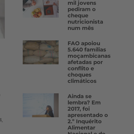
mil jovens
pediram o
cheque
nutricionista
num mês
FAO apoiou
5.640 famílias
moçambicanas
afetadas por
conflito e
choques
climáticos
e
Ainda se
lembra? Em
2017, foi
apresentado o
4,
2.º Inquérito
Alimentar