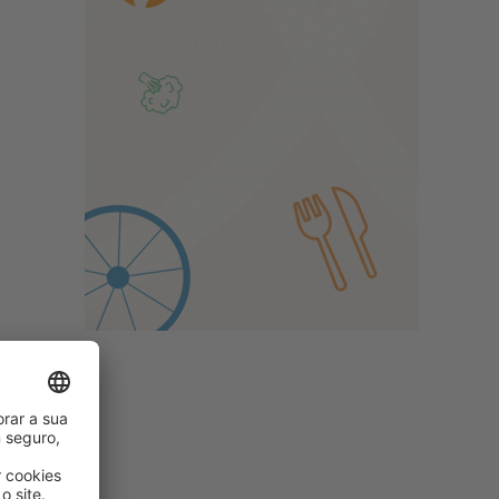
.
%).