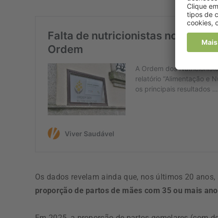
Os dados revelam ainda que, nos últimos 20 anos,
proporção de partos de mães com 35 ou mais ano
Em 2025, a proporção de partos gemelares (com d