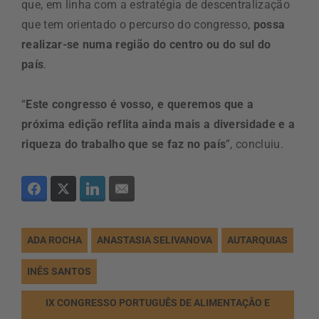
que, em linha com a estratégia de descentralização
que tem orientado o percurso do congresso,
possa
realizar-se numa região do centro ou do sul do
país
.
“
Este congresso é vosso, e queremos que a
próxima edição reflita ainda mais a diversidade e a
riqueza do trabalho que se faz no país
”, concluiu.
ADA ROCHA
ANASTASIA SELIVANOVA
AUTARQUIAS
INÊS SANTOS
IX CONGRESSO PORTUGUÊS DE ALIMENTAÇÃO E