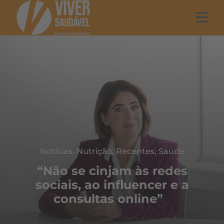
Notícias
,
Nutrição
,
Recentes
,
Saúde
“Não se cinjam às redes
sociais, ao influencer e a
consultas online”