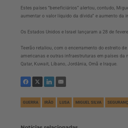
Estes países “beneficiários” alertou, contudo, Migu
aumentar o valor líquido da dívida” e aumento da i
Os Estados Unidos e Israel lançaram a 28 de feverei
Teerão retaliou, com o encerramento do estreito de
americanas e outras infraestruturas em países da 
Qatar, Kuwait, Líbano, Jordânia, Omã e Iraque.
GUERRA
IRÃO
LUSA
MIGUEL SILVA
SEGURANÇ
Notícias relacionadas