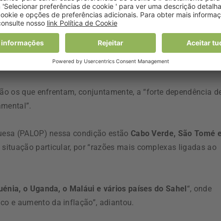
Estados, como dos investimentos diretos, ou das grandes
gência dos Estados Unidos para o Desenvolvimento
rte destes problemas”, referiu.
 são os que enfrentam, conjuntamente, a “forte dependência d
mental”.
uguesa (PALOP) nessa condição estão
Cabo Verde, São Tomé 
 situação particular, por “razões mais complexas ligadas ao
uénia, o Uganda, o Maláui e vários países do Sahel
“, onde
o e aumento da inflação”, adiantou.