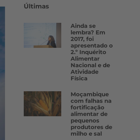
Últimas
Ainda se
lembra? Em
2017, foi
apresentado o
2.º Inquérito
Alimentar
Nacional e de
Atividade
Física
Moçambique
com falhas na
fortificação
alimentar de
pequenos
produtores de
milho e sal