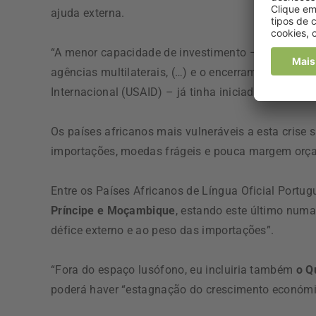
ajuda externa.
“A menor capacidade de investimento – tanto dos 
agências multilaterais, (…) e o encerramento da A
Internacional (USAID) – já tinha iniciado grande pa
Os países africanos mais vulneráveis a esta crise
importações, moedas frágeis e pouca margem orça
Entre os Países Africanos de Língua Oficial Port
Príncipe e Moçambique
, estando este último numa
défice externo e ao peso das importações”.
“Fora do espaço lusófono, eu incluiria também
o Q
poderá haver “estagnação do crescimento económic