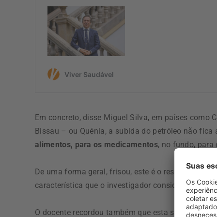
Em concreto, disse Miguel Silva, em países como C
Bissau – ou Quénia, a subida do petróleo não fica
alimentos, para os medicamentos
, no fundo, para 
De uma forma geral, frisou, este é o resultado da
característica que o investigador considera ser
fru
O docente recordou também que esta situação aco