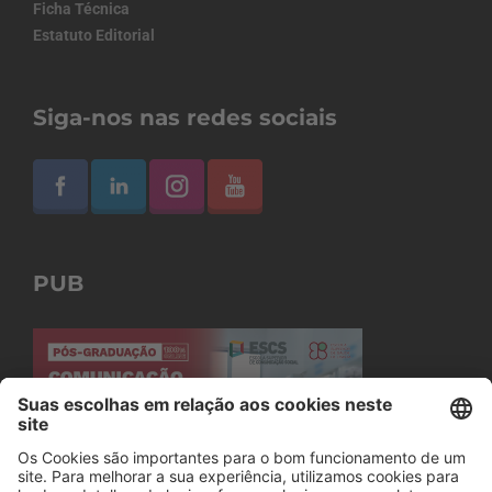
Ficha Técnica
Estatuto Editorial
Siga-nos nas redes sociais
PUB