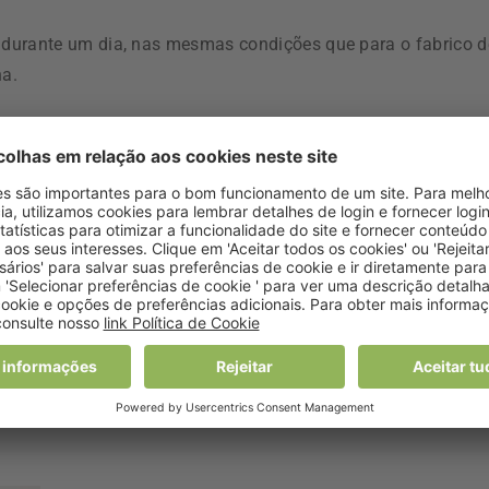
 durante um dia, nas mesmas condições que para o fabrico d
na.
o na indústria alimentar e cosmética deriva destes resíduos.