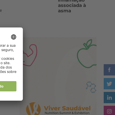
inflamação
associada à
asma
e