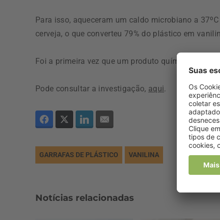
Para isso, aqueceram um caldo microbiano a 37ºC
cerveja, o que converteu 79% do plástico em vanili
Foi a primeira vez que um produto químico utilizad
Pode consultar a investigação,
aqui
.
GARRAFAS DE PLÁSTICO
VANILINA
Notícias relacionadas