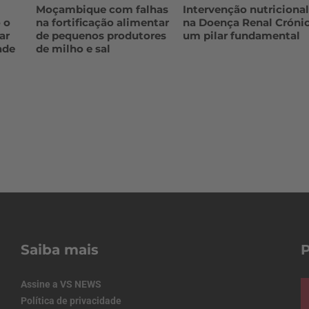
Moçambique com falhas
Intervenção nutriciona
 o
na fortificação alimentar
na Doença Renal Crónic
ar
de pequenos produtores
um pilar fundamental
ade
de milho e sal
Saiba mais
Assine a VS NEWS
Política de privacidade