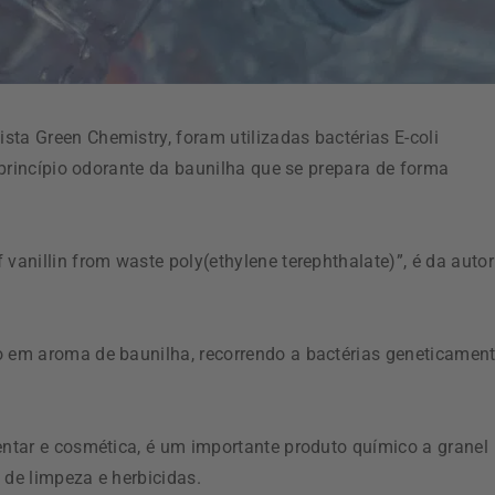
ta Green Chemistry, foram utilizadas bactérias E-coli
o princípio odorante da baunilha que se prepara de forma
vanillin from waste poly(ethylene terephthalate)”, é da autor
o em aroma de baunilha, recorrendo a bactérias geneticamen
entar e cosmética, é um importante produto químico a granel
 de limpeza e herbicidas.