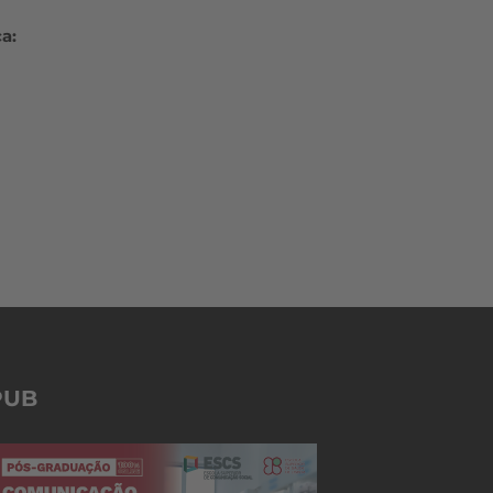
l
a:
PUB