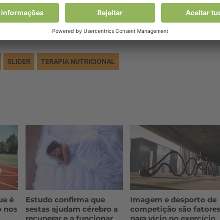
SLIDER
TERAPIA NUTRICIONAL
ue é
Estudo confirma que
Imagem e desporto de
o nos
sestas ajudam cérebro a
competição são fatore
recuperar e a funcionar
para vício no exercício