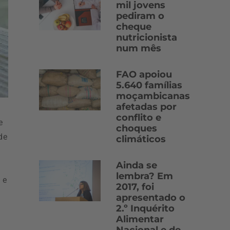
mil jovens
pediram o
cheque
nutricionista
num mês
FAO apoiou
5.640 famílias
moçambicanas
afetadas por
conflito e
e
choques
de
climáticos
Ainda se
lembra? Em
 e
2017, foi
apresentado o
2.º Inquérito
Alimentar