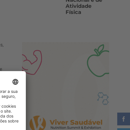
Nacional e de
Atividade
Física
s,
e