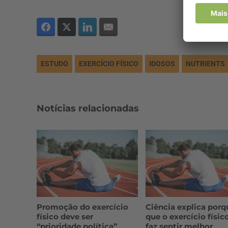
ESTUDO
EXERCÍCIO FÍSICO
IDOSOS
NUTRIENTS
Notícias relacionadas
Promoção do exercício
Ciência explica porq
físico deve ser
que o exercício físic
“prioridade política”
faz sentir melhor