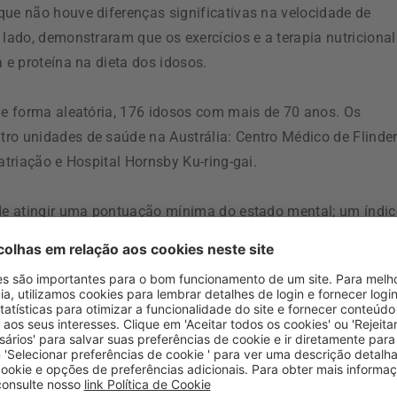
que não houve diferenças significativas na velocidade de
 lado, demonstraram que os exercícios e a terapia nutricional
 e proteína na dieta dos idosos.
 de forma aleatória, 176 idosos com mais de 70 anos. Os
ro unidades de saúde na Austrália: Centro Médico de Flinder
atriação e Hospital Hornsby Ku-ring-gai.
 de atingir uma pontuação mínima do estado mental; um índic
m como residir em território australiano.
serem realizados mais ensaios clínicos com um maior poder
inação ideal de exercícios e terapia nutricional que trazem o
ui
.