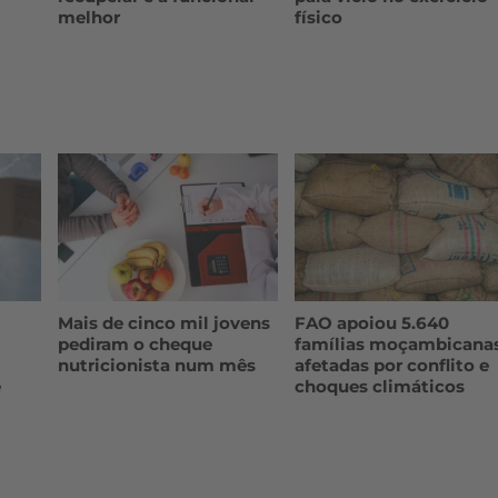
melhor
físico
Mais de cinco mil jovens
FAO apoiou 5.640
pediram o cheque
famílias moçambicana
nutricionista num mês
afetadas por conflito e
e
choques climáticos