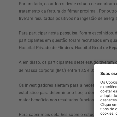
Por um lado, os autores deste estudo descobriram 
tratamento da fratura do fémur proximal. Por outro
tiveram resultados positivos na ingestão de energia
Para participar nesta pesquisa, foram escolhidos,
participantes em questão foram recrutados em quat
Hospital Privado de Flinders, Hospital Geral de Rep
Além disso, os participantes deste estudo tiveram
2
de massa corporal (IMC) entre 18,5 e 35 kg/m
; be
Os investigadores alertam para a necessidade de 
estatístico para determinar o tipo, a dose e a comb
maior benefício nos resultados funcionais.
Para saber mais detalhes sobre o estudo, clique
aq