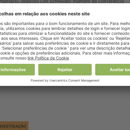
imentais», explicou Lon Schneider, membro da Conferência
 o relatório sobre demência foi apresentado.
contacto social numa idade avançada, bem como investir na
a perda de audição são outras medidas preventivas que
emência, avançou o “Público”.
 cada três casos de demência pode ser evitado se houver u
 de comportamento serem mais eficazes na prevenção da
NVESTIGAÇÃO