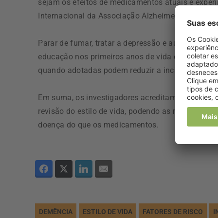
sejam os efeitos de medicamentos atuais e exper
Internacional da Associação Alzheimer 2017, onde
Parar de fumar, tratar a depressão e aumentar o 
educação nos primeiros anos de vida e combater 
quando adotadas podem reduzir a incidência de d
Em suma, os investigadores acreditam que um em
revisão do estilo de vida, podendo as mudanças
doença do que os medicamentos.
DEMÊNCIA
ESTILO DE VIDA
FATORES DE RISCO
I