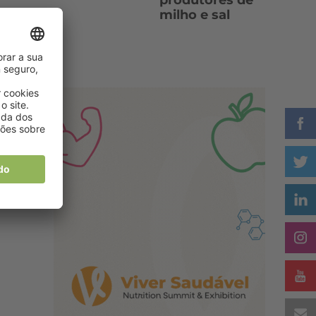
produtores de
milho e sal
ma