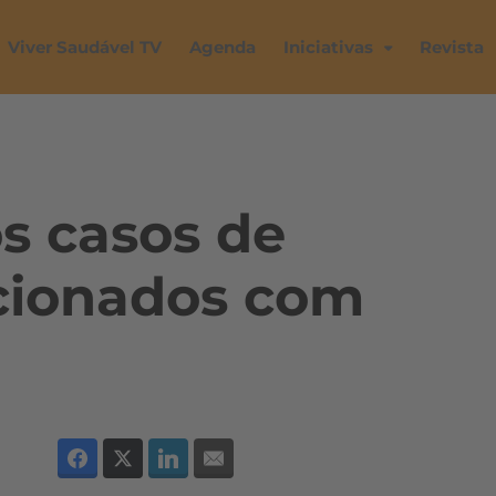
Viver Saudável TV
Agenda
Iniciativas
Revista
s casos de
cionados com