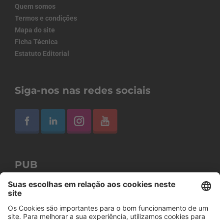
Quem somos
Termos e condições
Mapa do site
Ficha Técnica
Estatuto Editorial
Siga-nos nas redes sociais
PUB