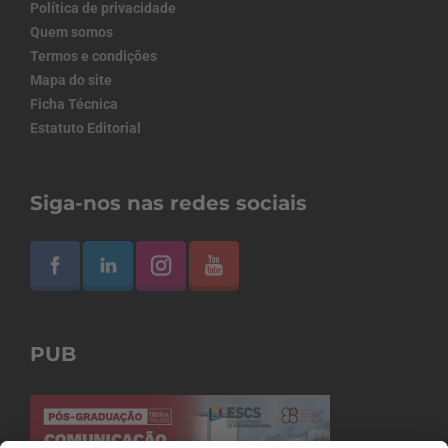
Política de privacidade
Quem somos
Termos e condições
Mapa do site
Ficha Técnica
Estatuto Editorial
Siga-nos nas redes sociais
PUB