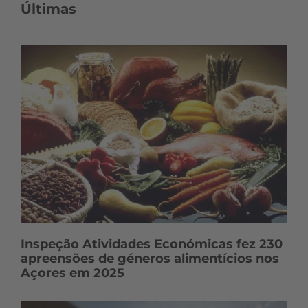
t
Últimas
e
ú
d
o
s
Inspeção Atividades Económicas fez 230
apreensões de géneros alimentícios nos
Açores em 2025