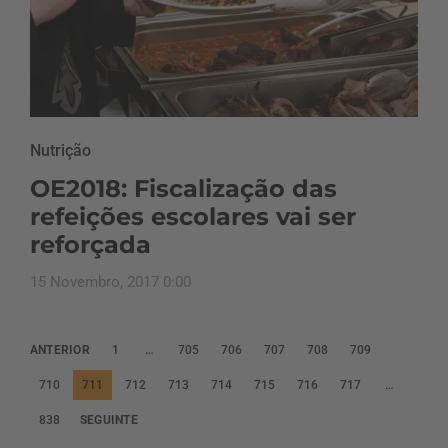
Nutrição
OE2018: Fiscalização das
refeições escolares vai ser
reforçada
15 Novembro, 2017 0:00
P
ANTERIOR
1
…
705
706
707
708
709
a
710
711
712
713
714
715
716
717
…
g
838
SEGUINTE
i