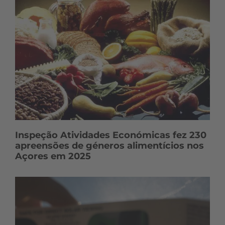
d
o
s
Inspeção Atividades Económicas fez 230
apreensões de géneros alimentícios nos
Açores em 2025