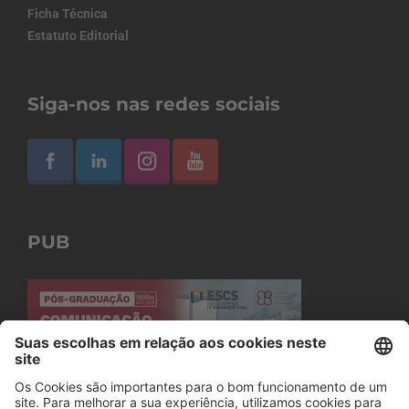
Ficha Técnica
Estatuto Editorial
Siga-nos nas redes sociais
PUB