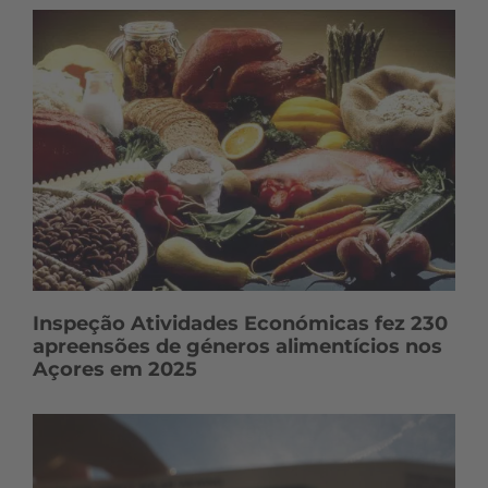
ú
d
o
s
Inspeção Atividades Económicas fez 230
apreensões de géneros alimentícios nos
Açores em 2025