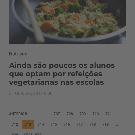
Nutrição
Ainda são poucos os alunos
que optam por refeições
vegetarianas nas escolas
31 Outubro, 2017 0:00
P
ANTERIOR
1
…
707
708
709
710
711
a
712
713
714
715
716
717
718
719
…
g
838
SEGUINTE