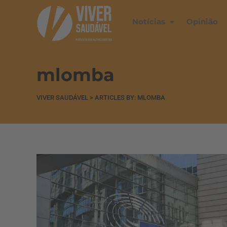
Notícias
Opinião
mlomba
VIVER SAUDÁVEL
>
ARTICLES BY: MLOMBA