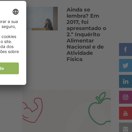
Ainda se
lembra? Em
2017, foi
apresentado o
2.º Inquérito
Alimentar
Nacional e de
Atividade
Física