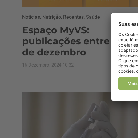
Notícias
,
Nutrição
,
Recentes
,
Saúde
Espaço MyVS:
publicações entre 09 e 
de dezembro
16 Dezembro, 2024 10:32