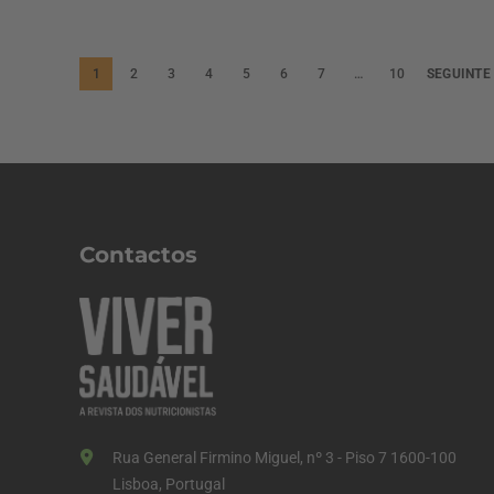
P
1
2
3
4
5
6
7
…
10
SEGUINTE
a
g
i
n
a
Contactos
ç
ã
o
d
o
s
Rua General Firmino Miguel, nº 3 - Piso 7 1600-100
c
Lisboa, Portugal