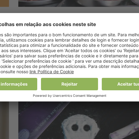
Notícias
,
Recentes
,
Saúde
ASAE suspende
16
entreposto frigorífico e
apreende mais de 37
toneladas de carne
16 Dezembro, 2024 9:39