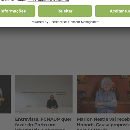
Entrevista: FCNAUP quer
Marion Nestle vai receb
fazer do Porto um
Honoris Causa propost