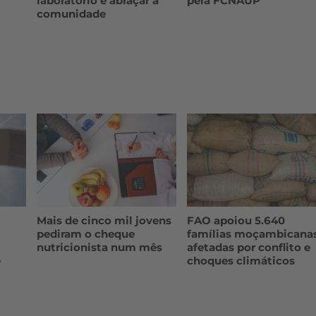
laboratório e abraçar a
pela FCNAUP
comunidade
Mais de cinco mil jovens
FAO apoiou 5.640
pediram o cheque
famílias moçambicana
nutricionista num mês
afetadas por conflito e
e
choques climáticos