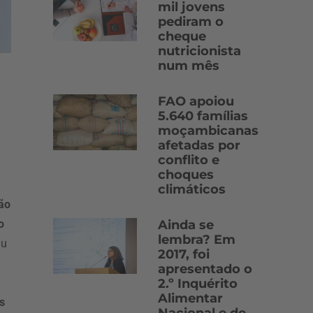
mil jovens
pediram o
cheque
nutricionista
num mês
FAO apoiou
5.640 famílias
moçambicanas
afetadas por
conflito e
choques
climáticos
ção
Ainda se
o
lembra? Em
au
2017, foi
apresentado o
2.º Inquérito
Alimentar
s