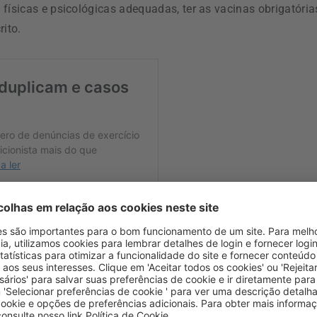
 físicas e psicológicas adequadas, ter as vacinas obrigatória
rito.
um para constituição de reserva de recrutamento para o
 do ramo de nutrição”
aqui
.