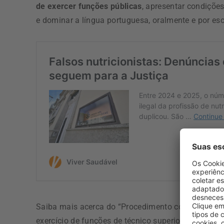
de exercer funções públicas
, apresentar condições
e dominar a língua portuguesa, oralmente e por esc
Saiba mais acerca do “Procedimento concursal com
exercício de funções de técnico superior de saúde