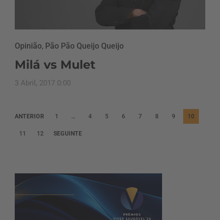
Opinião
,
Pão Pão Queijo Queijo
Milá vs Mulet
3 Abril, 2017 0:00
P
ANTERIOR
1
…
4
5
6
7
8
9
10
a
11
12
SEGUINTE
g
i
n
a
ç