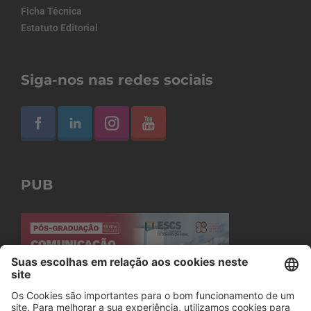
Ficha Técnica
Estatuto Editorial
Siga-nos nas redes sociais
PUB