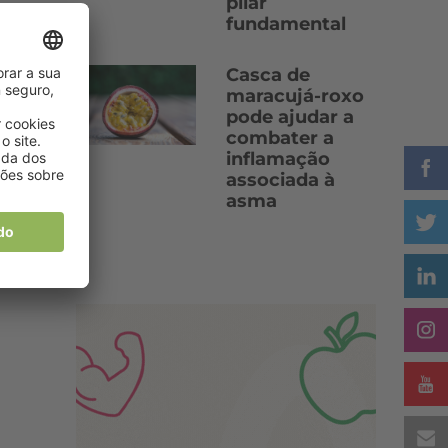
pilar
fundamental
Casca de
maracujá-roxo
pode ajudar a
combater a
inflamação
associada à
asma