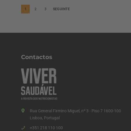
P
1
2
3
SEGUINTE
a
g
i
n
a
Contactos
ç
ã
o
d
o
s
Rua General Firmino Miguel, nº 3 - Piso 7 1600-100
c
Lisboa, Portugal
o
+351 218 110 100