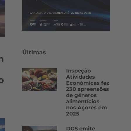
Últimas
m
Inspeção
Atividades
o
Económicas fez
230 apreensões
de géneros
alimentícios
nos Açores em
2025
DGS emite