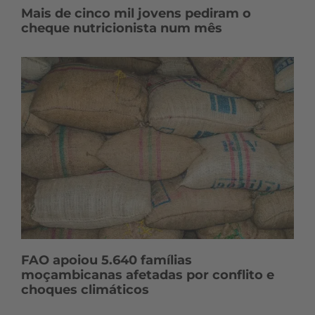
Mais de cinco mil jovens pediram o
cheque nutricionista num mês
FAO apoiou 5.640 famílias
moçambicanas afetadas por conflito e
choques climáticos