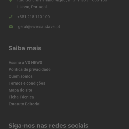
Rua General Firmino Miguel, nº 3 - Piso 7 1600-100
Lisboa, Portugal
+351 218 110 100
geral@viversaudavel.pt
Saiba mais
Assine a VS NEWS
Política de privacidade
Quem somos
Termos e condições
Mapa do site
Ficha Técnica
Estatuto Editorial
Siga-nos nas redes sociais