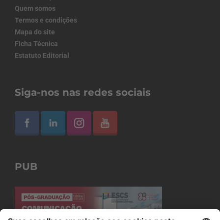
Quem somos
Termos e condições
Mapa do site
Ficha Técnica
Estatuto Editorial
Siga-nos nas redes sociais
PUB