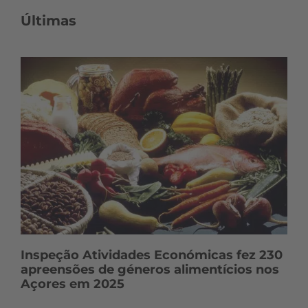
o
Últimas
n
t
e
ú
d
o
s
Inspeção Atividades Económicas fez 230
apreensões de géneros alimentícios nos
Açores em 2025