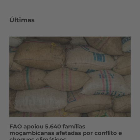
s
c
o
Últimas
n
t
e
ú
d
o
s
FAO apoiou 5.640 famílias
moçambicanas afetadas por conflito e
choques climáticos