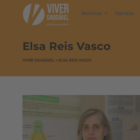
Notícias
Opinião
Elsa Reis Vasco
VIVER SAUDÁVEL
>
ELSA REIS VASCO