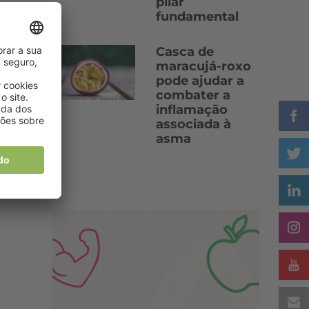
pilar
fundamental
Casca de
maracujá-roxo
pode ajudar a
combater a
inflamação
associada à
asma