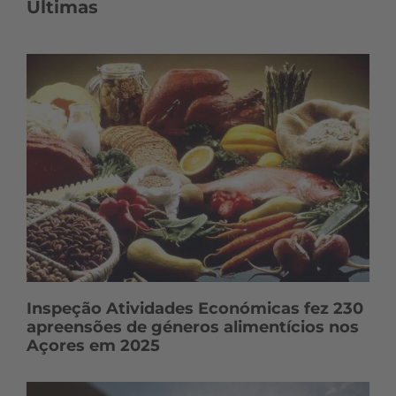
o
Últimas
n
t
e
ú
d
o
s
Inspeção Atividades Económicas fez 230
apreensões de géneros alimentícios nos
Açores em 2025