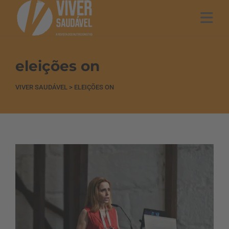
eleições on
VIVER SAUDÁVEL
>
ELEIÇÕES ON