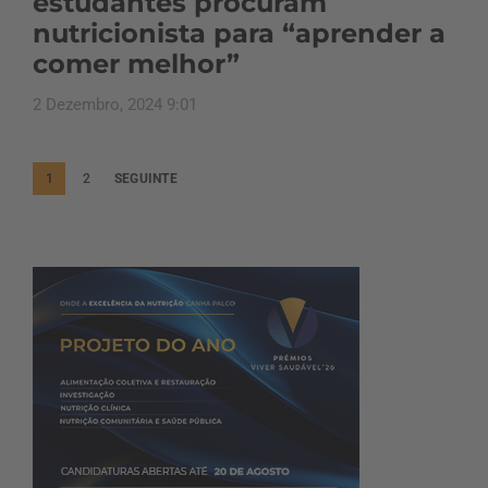
estudantes procuram
nutricionista para “aprender a
comer melhor”
2 Dezembro, 2024 9:01
P
1
2
SEGUINTE
a
g
i
n
a
ç
ã
o
d