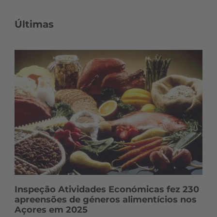
c
o
Últimas
n
t
e
ú
d
o
s
Inspeção Atividades Económicas fez 230
apreensões de géneros alimentícios nos
Açores em 2025