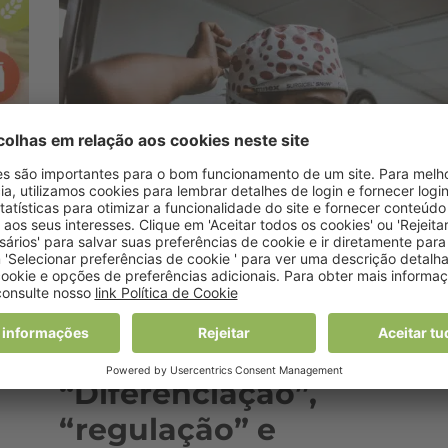
Notícias
,
Nutrição
,
Recentes
,
Saúde
O que valem os Atos das
Ordens profissionais?
“Diferenciação”,
“regulação” e