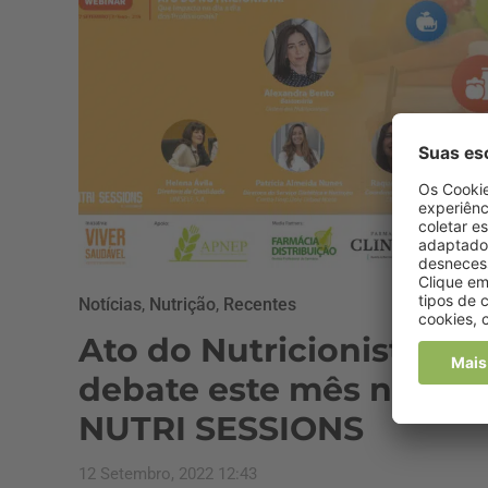
Notícias
,
Nutrição
,
Recentes
Ato do Nutricionista em
debate este mês nas
NUTRI SESSIONS
12 Setembro, 2022 12:43