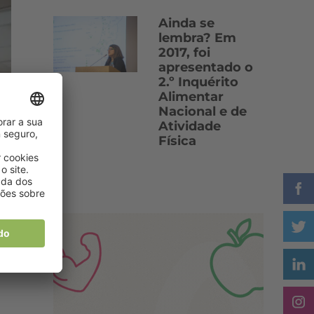
Ainda se
lembra? Em
2017, foi
apresentado o
2.º Inquérito
Alimentar
Nacional e de
Atividade
Física