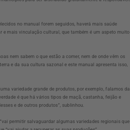
belecidos no manual forem seguidos, haverá mais saúde
ar e mais vinculação cultural, que também é um aspeto muito
essoas nem sabem o que estão a comer, nem de onde vêm os
erra e da sua cultura sazonal e este manual apresenta isso,
á uma variedade grande de produtos, por exemplo, falamos da
verdade é que há vários tipos de maçã, castanha, feijão e
desses e de outros produtos”, sublinhou.
“vai permitir salvaguardar algumas variedades regionais que
ue “vai ajudar a recuperar as suas produções”.