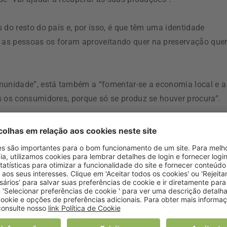
 do resto do país e, por isso, é que têm uma identidade
 as pessoas os foram aproveitando quer na preservação que
omunidade”, está também a “fomentar-se a economia local e a
s os consumidores, porque só se produz se houver procura”.
 vai haver quem produza e essa é uma das missões do
ara olhar para as necessidades da produção e facilitar a
stratégica sistémica, é preciso olhar para o sistema alimenta
ções e para que o consumidor consiga encontrar o produto e 