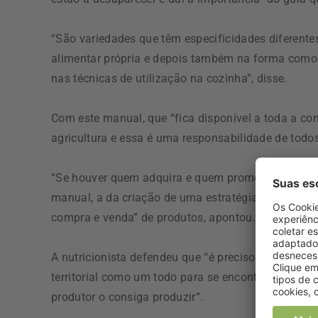
“São variedades que têm especificidades diferentes
alimentar própria e depois também na forma como
nas técnicas de utilização na cozinha”, disse.
Com este manual, que “fica disponível a toda a c
agricultura e essa é uma responsabilidade de todo
“Se houver quem adquira e quem promova a venda
manual, a da criação de uma estratégia integrada p
compra e venda” de produtos, apontou.
A nutricionista defendeu que “é preciso uma nova e
territorial como um todo para se encontrarem solu
produtor o consiga produzir”.