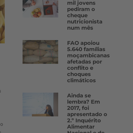
mil jovens
pediram o
cheque
nutricionista
num mês
FAO apoiou
5.640 famílias
moçambicanas
afetadas por
conflito e
choques
climáticos
s
Ainda se
lembra? Em
2017, foi
apresentado o
2.º Inquérito
do
Alimentar
s