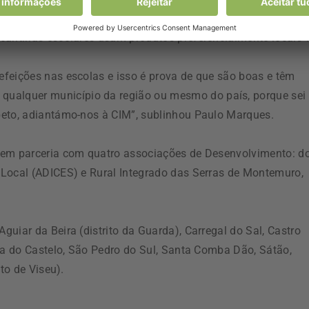
a Municipal de Vila Nova de Paiva, Paulo Marques, disse qu
cantinas escolares usam produtos preferencialmente locais”
feições nas escolas e isso é prova de que são boas e têm
alquer município da região ou mesmo do país, porque sei
peto, adiantámo-nos à CIM”, sublinhou Paulo Marques.
 em parceria com quatro associações de Desenvolvimento: d
 Local (ADICES) e Rural Integrado das Serras de Montemuro,
uiar da Beira (distrito da Guarda), Carregal do Sal, Castro
lva do Castelo, São Pedro do Sul, Santa Comba Dão, Sátão,
to de Viseu).