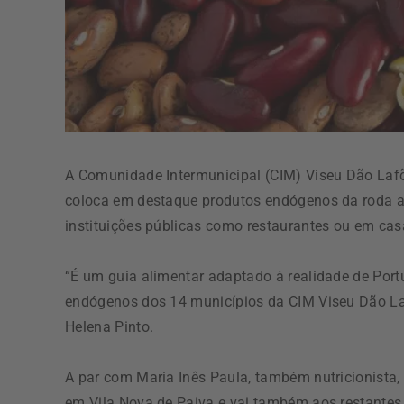
A Comunidade Intermunicipal (CIM) Viseu Dão Laf
coloca em destaque produtos endógenos da roda al
instituições públicas como restaurantes ou em cas
“É um guia alimentar adaptado à realidade de Port
endógenos dos 14 municípios da CIM Viseu Dão Laf
Helena Pinto.
A par com Maria Inês Paula, também nutricionista, 
em Vila Nova de Paiva e vai também aos restantes 