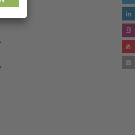
e
.
 a
o