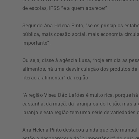
de escolas, IPSS “e a quem aparecer”.
Segundo Ana Helena Pinto, “se os princípios esta
pública, mais coesão social, mais economia circul
importante”.
Ou seja, disse à agência Lusa, “hoje em dia as p
alimentos, há uma desvinculação dos produtos da t
literacia alimentar” da região.
“A região Viseu Dão Lafões é muito rica, porque h
castanha, da maçã, da laranja ou do feijão, mas a 
laranja e esta região tem uma série de variedades 
Ana Helena Pinto destacou ainda que este manual 
estão a desaparecer e daí a importância” do guia q