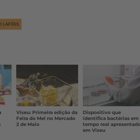
O LAFÕES
a
Viseu: Primeira edição da
Dispositivo que
Feira do Mel no Mercado
identifica bactérias em
u
2 de Maio
tempo real apresentad
em Viseu