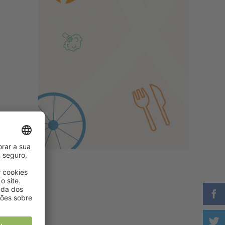
r
r
o