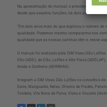
Na apresentação do manual, o presidente da Câmar
desde que assumiu funções, há dois anos, que “as 
“Em dois anos mais do que duplicou o número de re
qualidade. Podemos mesmo compararmo-nos com qu
qualidade que as nossas cantinas têm e, nesse as
O manual foi realizado pela CIM Viseu Dão Lafões
Dão (ADD), do Dão, Lafões e Alto Paiva (ADDLAP),
Arada e Gralheira (ADRIMAG).
Integram a CIM Viseu Dão Lafões os concelhos de Ag
Daire, Mangualde, Nelas, Oliveira de Frades, Pena
Tondela, Vila Nova de Paiva, Viseu e Vouzela (distri