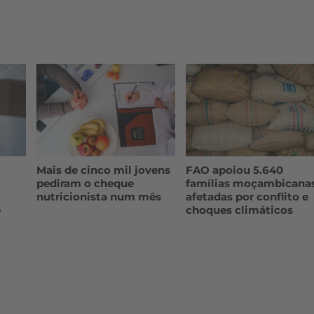
Mais de cinco mil jovens
FAO apoiou 5.640
pediram o cheque
famílias moçambicana
nutricionista num mês
afetadas por conflito e
e
choques climáticos