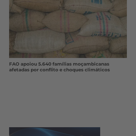
FAO apoiou 5.640 famílias moçambicanas
afetadas por conflito e choques climáticos