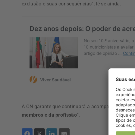
exclusão e suas consequências”, lê-se ainda.
A ON garante que continuará a acompanhar este pr
membros e da profissão
“.