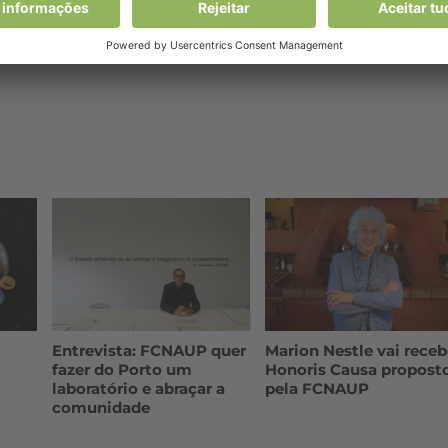
Entrevista: FCNAUP quer
Marion Nestle vai receb
fazer do Porto um
Honoris Causa propost
laboratório e abraçar a
pela FCNAUP
comunidade