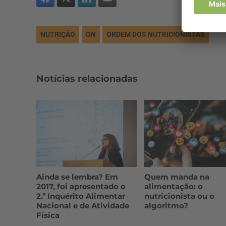
NUTRIÇÃO
ON
ORDEM DOS NUTRICIONISTAS
Notícias relacionadas
Ainda se lembra? Em
Quem manda na
2017, foi apresentado o
alimentação: o
2.º Inquérito Alimentar
nutricionista ou o
Nacional e de Atividade
algoritmo?
Física