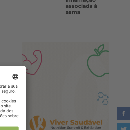
inflamação
associada à
asma
s