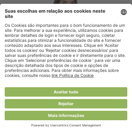
Intervenção nutricional na Doença Renal
Crónica: um pilar fundamental