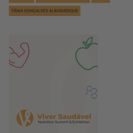
TÂNIA GONÇALVES ALBUQUERQUE