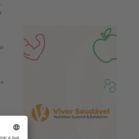
.
à
ar
ão
r