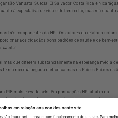
gar são Vanuatu, Suécia, El Salvador, Costa Rica e Nicarágua
quanto à expectativa de vida e de bem-estar, mas má quanto 
os três componentes do HPI. Os autores do relatório notam
oporcionar aos cidadãos bons padrões de saúde e de bem-est
 capita’.
l mas que diferem substancialmente na esperança média de
xos têm a mesma pegada carbónica mas os Países Baixos est
um PIB mais elevado seis têm pontuações HPI abaixo da
is elevado não conduz ao que realmente importa, o bem-esta