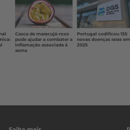
nal
Casca de maracujá-roxo
Portugal codificou 155
nica:
pode ajudar a combater a
novas doenças raras e
l
inflamação associada à
2025
asma
Saiba mais