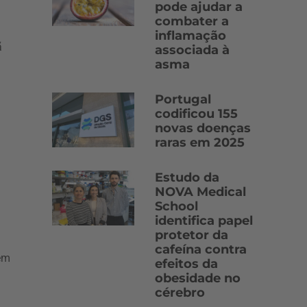
pode ajudar a
combater a
inflamação
ã
associada à
asma
Portugal
codificou 155
novas doenças
raras em 2025
Estudo da
NOVA Medical
School
identifica papel
protetor da
cafeína contra
em
efeitos da
obesidade no
cérebro