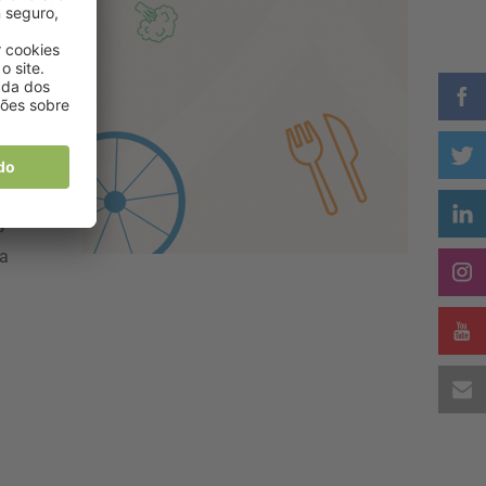
o
o
s
ra