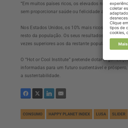
“Em muitos países ricos, os elevados níveis de co
sem proporcionar saúde ou felicidade aos seus cid
Nos Estados Unidos, os 10% mais ricos têm uma p
resto da população. Os seus resultados de bem-es
vezes superiores aos da restante população.
O “Hot or Cool Institute” pretende dotar organizaç
informadas para um futuro sustentável e próspero,
a sustentabilidade.
CONSUMO
HAPPY PLANET INDEX
LUSA
SLIDER