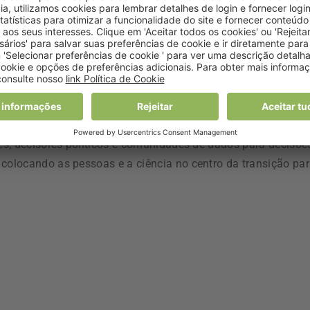
nsumo e produção estão a contribuir para o colapso ecológico
adãos”, acrescenta o documento, citado pela Lusa.
egada carbónica média quatro vezes maior do que a média d
tar são mais elevados mas apenas marginalmente, não quatr
ões, decisores políticos e comunidades de dados para decisõe
 colocando as pessoas e a ciência no centro da transição pa