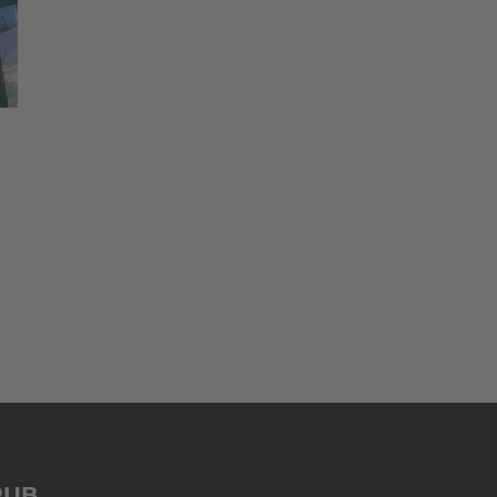
m
PUB