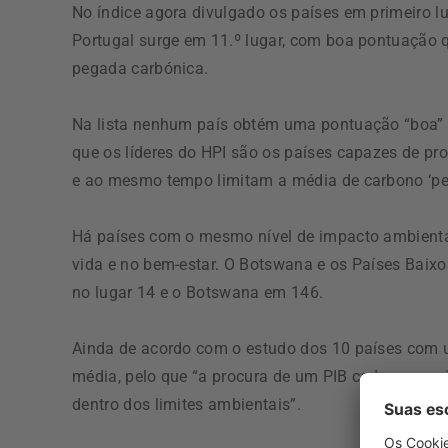
No índice agora divulgado os países em primeiro lu
Portugal surge em 11.º lugar, com boa pontuação 
pegada carbónica.
Na lista nenhum país obtém uma pontuação “boa” n
que os líderes do HPI são os países capazes de pr
e ao mesmo tempo limitam a média de carbono ‘per
Há países com o mesmo nível de impacto ambienta
vida e no bem-estar. O Botswana e os Países Bai
no lugar 14 e o Botswana em 146.
Ainda de acordo com o estudo dos 10 países com 
média, pelo que “a procura de um PIB cada vez ma
dentro dos limites ambientais”.