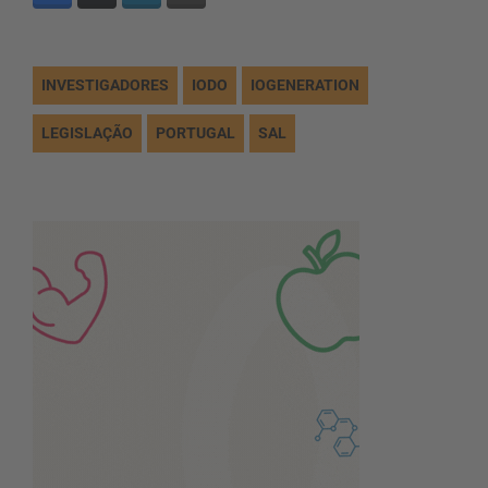
INVESTIGADORES
IODO
IOGENERATION
LEGISLAÇÃO
PORTUGAL
SAL