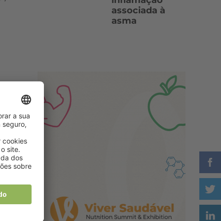
inflamação
associada à
asma