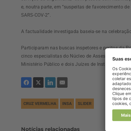
e, noutra parte, em “suspeitas de favorecimento de 
SARS-COV-2”.
A factualidade investigada baseia-se na celebração
Participaram nas buscas inspetores e peritos da P
cinco especialistas do Núcleo de Assessoria Técni
Ministério Público e dois Juízes de Instrução Crimi
CRUZ VERMELHA
INSA
SLIDER
Notícias relacionadas