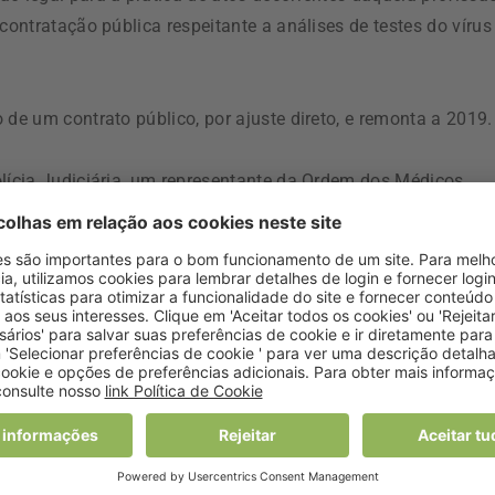
contratação pública respeitante a análises de testes do vírus
 de um contrato público, por ajuste direto, e remonta a 2019.
olícia Judiciária, um representante da Ordem dos Médicos,
ca da Procuradoria-Geral da República, cinco magistrados do
nal.