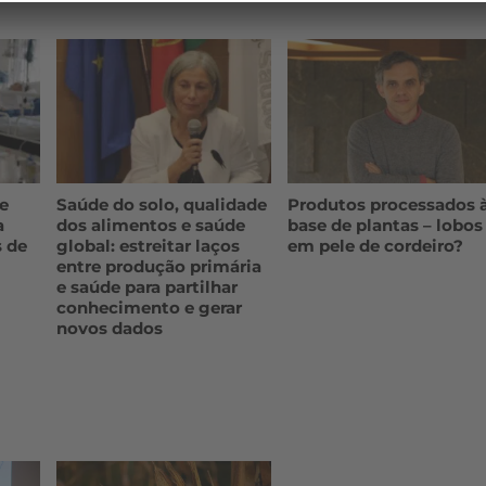
e
Saúde do solo, qualidade
Produtos processados 
a
dos alimentos e saúde
base de plantas – lobos
s de
global: estreitar laços
em pele de cordeiro?
entre produção primária
e saúde para partilhar
conhecimento e gerar
novos dados