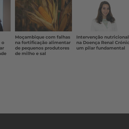
Moçambique com falhas
Intervenção nutriciona
 o
na fortificação alimentar
na Doença Renal Crónic
ar
de pequenos produtores
um pilar fundamental
ade
de milho e sal