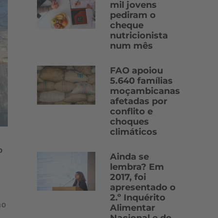
mil jovens
pediram o
cheque
nutricionista
num mês
FAO apoiou
5.640 famílias
moçambicanas
afetadas por
conflito e
choques
climáticos
o
Ainda se
lembra? Em
2017, foi
apresentado o
2.º Inquérito
ão
Alimentar