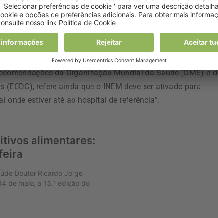
 tenha estado exposta a um caso confirmado ou provável de
 (desde dois dias antes do aparecimento de sinais e sintoma
ue envolvam a exposição a secreções respiratórias, saliva,
 recomendações da Organização Mundial da Saúde (OMS) e d
 (ECDC), refere ainda que o INEM deve ser ativado para
l onde estiver até ao hospital de referência”.