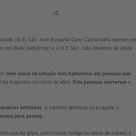
 Saúde (ULS) São José (hospital Curry Cabral para doentes e
es em idade pediátrica) e a ULS São João (doentes de idade
CDC
sete casos de infeção com hantavírus em pessoas que
l da Argentina no início de abril.
Três pessoas morreram
e
.
roedores infetados
. A variante detetada no paquete, o
pessoa para pessoa
.
ntes aos da gripe, como tosse, fadiga ou dores de cabeça e