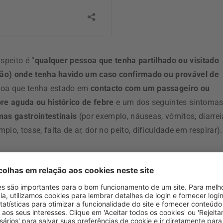
speito é “
qualquer pessoa que tenha partilhado ou visitado
ião) onde tenha havido um caso confirmado ou provável de
ssoa que tenha estado em
contacto com um passageiro ou
re aguda ou histórico de febre
e um dos seguintes sintomas
mas gastrointestinais
(por exemplo, náuseas, vómitos, diarrei
plo, tosse, falta de ar, dor no peito, dificuldade em respirar).
omas (como referidos no caso suspeito) e uma ligação
 ou provável de infeção por hantavírus Andes”, enquanto u
 com deteção de ácidos nucleicos de ANDV por RT-PCR em
ento de hantavírus Andes a partir de uma amostra biológica”.