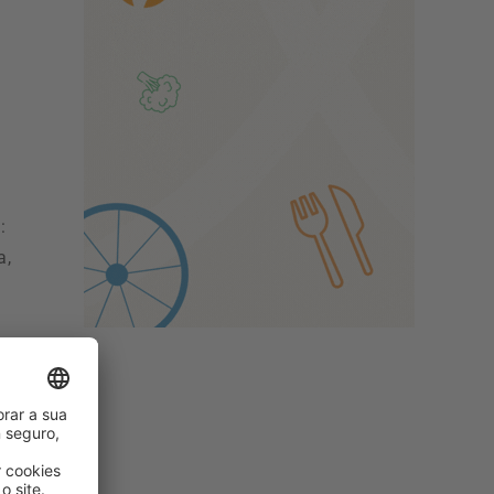
:
a,
m