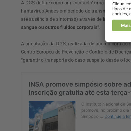
A DGS define como um ‘contacto’ uma “pessoa que
hantavírus Andes em período de transmissibilidade
até ausência de sintomas) através de
interações q
sangue ou outros fluidos corporais
”.
A orientação da DGS, realizada de acordo com as
Centro Europeu de Prevenção e Controlo de Doenças
“garantir o transporte do caso suspeito desde o loca