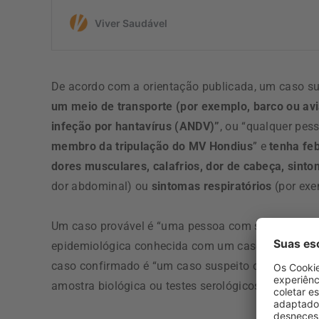
De acordo com a orientação publicada, um caso su
um meio de transporte (por exemplo, barco ou av
infeção por hantavírus (ANDV)”
, ou “qualquer pe
membro da tripulação do MV Hondius
” e
tenha feb
dores musculares, calafrios, dor de cabeça, sinto
dor abdominal) ou
sintomas respiratórios
(por exem
Um caso provável é “uma pessoa com sinais e sint
epidemiológica conhecida com um caso confirmado
caso confirmado é “um caso suspeito ou provável
amostra biológica ou testes serológicos ou isolam