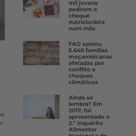
mil jovens
pediram o
cheque
nutricionista
num mês
FAO apoiou
5.640 famílias
moçambicanas
afetadas por
conflito e
choques
climáticos
Ainda se
lembra? Em
2017, foi
co
apresentado o
2.º Inquérito
ar
Alimentar