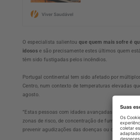
O especialista salientou
que quem mais sofre é qu
idosos
e são precisamente estes últimos quem est
têm sido fustigadas pelos incêndios.
Portugal continental tem sido afetado por múltiplo
Centro, num contexto de temperaturas elevadas que
agosto.
“Estas pessoas com idades avançadas e com proble
zonas de risco, de concentração de fumos e poeiras
prevenir agudizações das doenças ou descompens