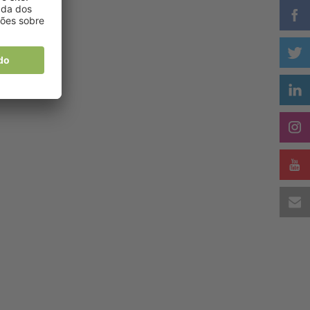
a
do
e