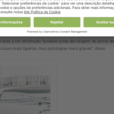
te que se gera nestas situações de incêndio é agressivo par
nalação destes fumos e vapores pode dar origem ao
 tornam mais graves pela exposição intensa durante um perío
e está a ser inflamado, também pode dar origem, do ponto d
coisas mais ligeiras, mas patologias mais graves”, disse.