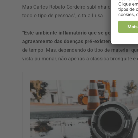
Mas Carlos Robalo Cordeiro sublinha que “o ambien
todo o tipo de pessoas”, cita a Lusa.
“Este ambiente inflamatório que se gera com a i
agravamento das doenças pré-existentes
, que se
de tempo. Mas, dependendo do tipo de material qu
vista pulmonar, não apenas à clássica bronquite e 