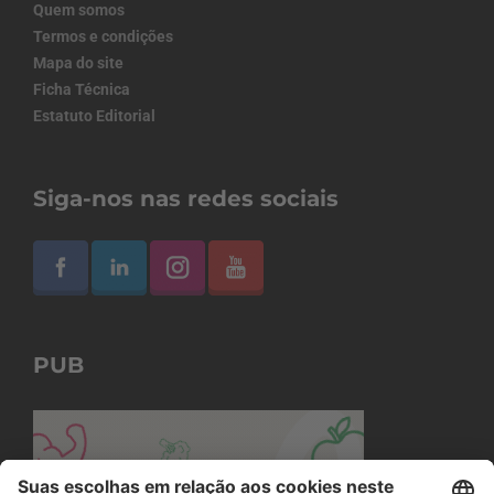
Quem somos
Termos e condições
Mapa do site
Ficha Técnica
Estatuto Editorial
Siga-nos nas redes sociais
PUB