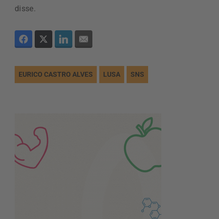
disse.
EURICO CASTRO ALVES
LUSA
SNS