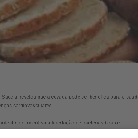
a Suécia, revelou que a cevada pode ser benéfica para a saúd
oenças cardiovasculares.
testino e incentiva a libertação de bactérias boas e