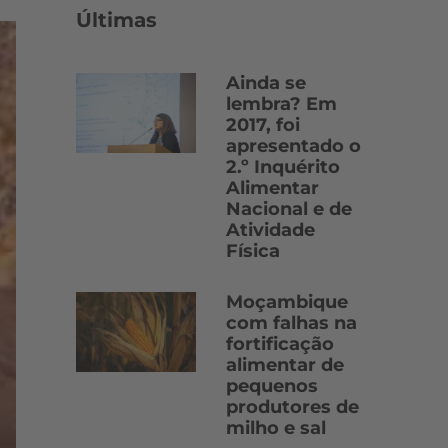
Últimas
Ainda se
lembra? Em
2017, foi
apresentado o
2.º Inquérito
Alimentar
Nacional e de
Atividade
Física
Moçambique
com falhas na
fortificação
alimentar de
pequenos
produtores de
milho e sal