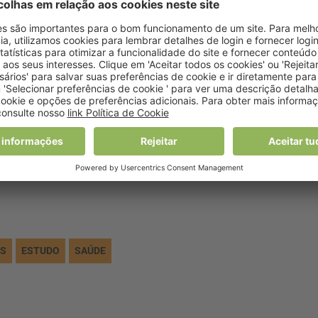
udáveis que comiam pão maioritariamente feito de grãos de
 almoço e ao jantar.
a de 11 a 14 horas após a última refeição do dia, que os
 de insulina mais baixos, a sensibilidade à insulina estava
Notícias ao Minuto”.
ES
ESTUDO
SAÚDE