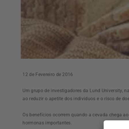
12 de Fevereiro de 2016
Um grupo de investigadores da Lund University, n
ao reduzir o apetite dos indivíduos e o risco de d
Os benefícios ocorrem quando a cevada chega ao in
hormonas importantes.