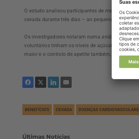
O estudo analisou participantes de meia-idade sa
cevada durante três dias – ao pequeno-almoço, ao
Os investigadores notaram numa análise feita cerc
voluntários tinham os níveis de açúcar no sangue e
maior e o controlo de apetite também, avançou o “
BENEFÍCIOS
CEVADA
DOENÇAS CARDIOVASCULAR
Últimas Notícias