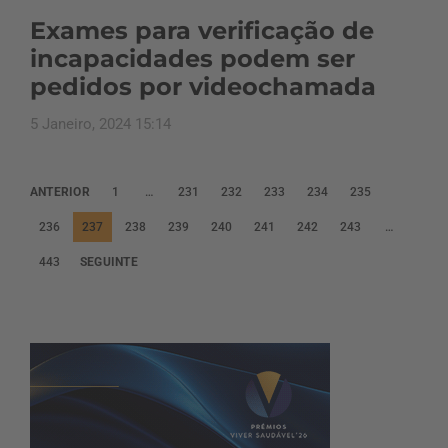
Exames para verificação de
incapacidades podem ser
pedidos por videochamada
5 Janeiro, 2024 15:14
P
ANTERIOR
1
…
231
232
233
234
235
a
236
237
238
239
240
241
242
243
…
g
443
SEGUINTE
i
n
a
ç
ã
o