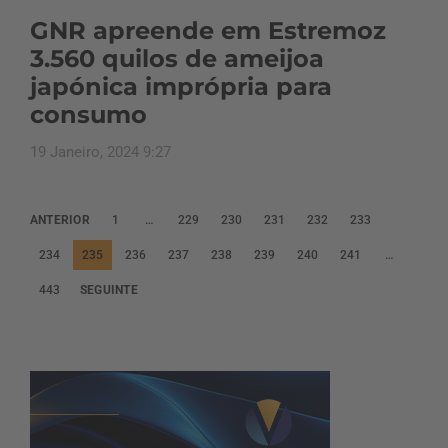
GNR apreende em Estremoz
3.560 quilos de ameijoa
japónica imprópria para
consumo
19 Janeiro, 2024 9:27
P
ANTERIOR
1
…
229
230
231
232
233
a
234
235
236
237
238
239
240
241
…
g
443
SEGUINTE
i
n
a
ç
ã