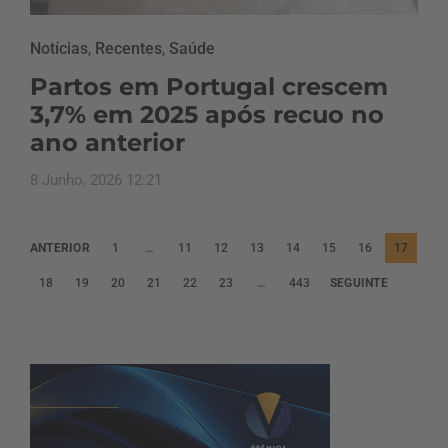
Notícias
,
Recentes
,
Saúde
Partos em Portugal crescem
3,7% em 2025 após recuo no
ano anterior
8 Junho, 2026 12:21
P
ANTERIOR
1
…
11
12
13
14
15
16
17
a
18
19
20
21
22
23
…
443
SEGUINTE
g
i
n
a
ç