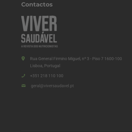
a
Contactos
ç
ã
o
d
o
s
Rua General Firmino Miguel, nº 3 - Piso 7 1600-100
c
Lisboa, Portugal
o
+351 218 110 100
n
geral@viversaudavel.pt
t
e
ú
d
o