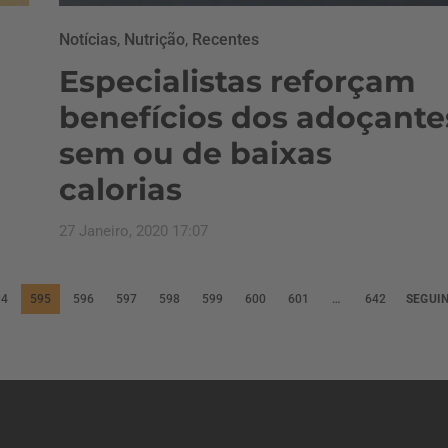
Notícias
,
Nutrição
,
Recentes
Especialistas reforçam
benefícios dos adoçante
sem ou de baixas
calorias
27 Janeiro, 2020 17:07
94
595
596
597
598
599
600
601
…
642
SEGUI