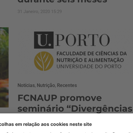
31 Janeiro, 2020 15:29
Notícias
,
Nutrição
,
Recentes
FCNAUP promove
seminário “Divergências
e Convergências –
Nutrição e