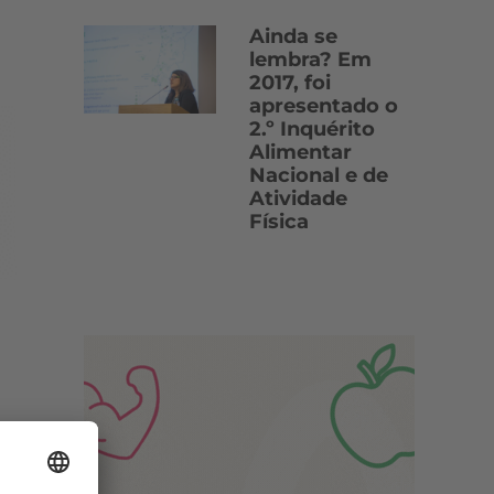
Ainda se
lembra? Em
2017, foi
apresentado o
2.º Inquérito
Alimentar
Nacional e de
Atividade
Física