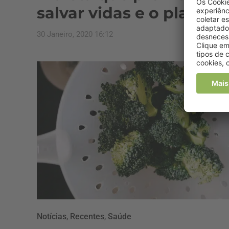
salvar vidas e o planeta
30 Janeiro, 2020 16:12
Notícias
,
Recentes
,
Saúde