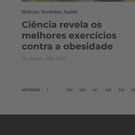
Notícias
,
Recentes
,
Saúde
Ciência revela os
melhores exercícios
contra a obesidade
28 Janeiro, 2020 14:22
P
ANTERIOR
1
…
589
590
591
592
593
5
a
g
i
n