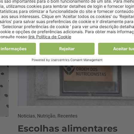
Gastronomia”
29 Janeiro, 2020 17:53
Notícias
,
Nutrição
,
Recentes
Escolhas alimentares